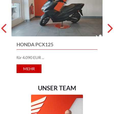
an. In unserer Werkstatt
verbinden wir
jahrzehntelange
Erfahrung mit moderner
Technik – zuverlässig,
bodenständig und ohne
unnötige Versprechen.
Was uns ausmacht, ist
HONDA PCX125
unser
direkter,
persönlicher Umgang
.
für 4.090 EUR
Bei uns wird
offen
und
ehrlich
darüber
gesprochen, was
MEHR
wirklich sinnvoll ist –
egal ob
bei Fahrzeugen,
Reparaturen oder
UNSER TEAM
Service
.
Außerdem haben wir
gebrauchte
Motorräder
und
Honda Gartengeräte
im