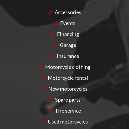
Accessories
Events
Financing
Garage
Insurance
Motorcycle clothing
Motorcycle rental
New motorcycles
Spare parts
Tire service
Used motorcycles