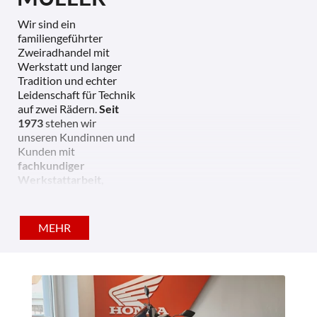
Wir sind ein
familiengeführter
Zweiradhandel mit
Werkstatt und langer
Tradition und echter
Leidenschaft für Technik
auf zwei Rädern.
Seit
1973
stehen wir
unseren Kundinnen und
Kunden mit
fachkundiger
Werkstattarbeit,
persönlicher Beratung
und einem fairen
Umgang zur Seite.
MEHR
Als Vertragspartner für
Honda, SYM und Fantic
bieten wir
Service,
Reparaturen
für
Motorräder und Roller