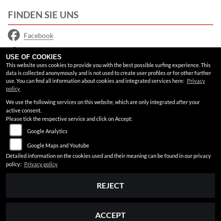
FINDEN SIE UNS
Facebook
Google Maps
USE OF COOKIES
This website uses cookies to provide you with the best possible surfing experience. This
data is collected anonymously and is not used to create user profiles or for other further
RECHTLICHES
use. You can find all information about cookies and integrated services here:
Privacy
policy
AGB
We use the following services on this website, which are only integrated after your
active consent.
Impressum
Please tick the respective service and click on Accept:
Google Analytics
Datenschutz
Google Maps and Youtube
Disclaimer
Detailed information on the cookies used and their meaning can be found in our privacy
policy:
Privacy policy
Barrierefreiheit
REJECT
ACCEPT